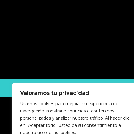
GUIA-INDUSTRIAL © 2025 Todos los derechos reserv
Valoramos tu privacidad
Usamos cookies para mejorar su experiencia de
navegación, mostrarle anuncios o contenidos
personalizados y analizar nuestro tráfico. Al hacer clic
en “Aceptar todo” usted da su consentimiento a
nuestro uso de las cookies.