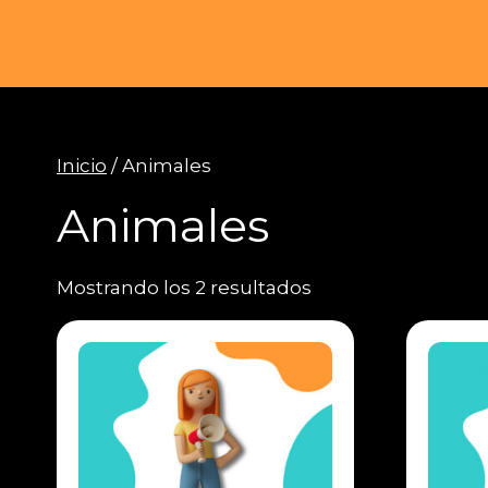
Saltar
al
contenido
Inicio
/ Animales
Animales
Mostrando los 2 resultados