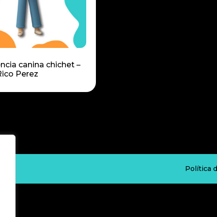
ncia canina chichet –
Rico Perez
ados
Política 