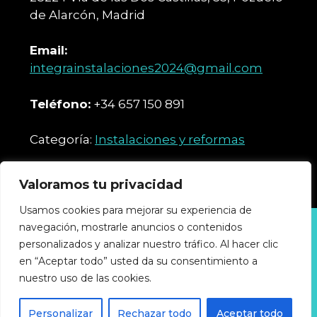
de Alarcón, Madrid
Email:
integrainstalaciones2024@gmail.com
Teléfono:
+34 657 150 891
Categoría:
Instalaciones y reformas
Valoramos tu privacidad
Usamos cookies para mejorar su experiencia de
navegación, mostrarle anuncios o contenidos
Política de privacidad
personalizados y analizar nuestro tráfico. Al hacer clic
Política de cookies
Accesibilidad
en “Aceptar todo” usted da su consentimiento a
Aviso legal
nuestro uso de las cookies.
GUIA-INDUSTRIAL © 2025 Todos los derechos
Personalizar
Rechazar todo
Aceptar todo
reservados