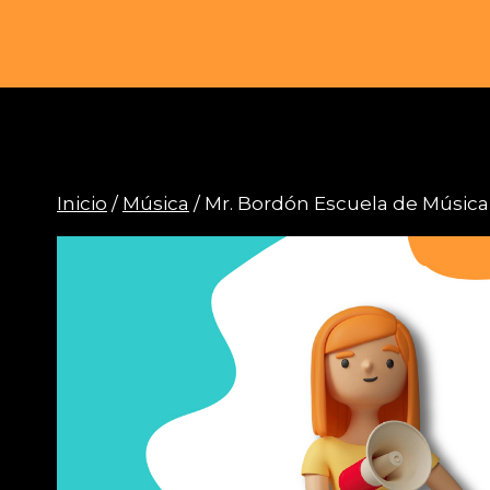
Saltar
al
contenido
Inicio
/
Música
/ Mr. Bordón Escuela de Música