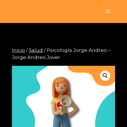
Saltar
al
Menú
contenido
Inicio
/
Salud
/ Psicología Jorge Andreo –
Jorge Andreo Jover