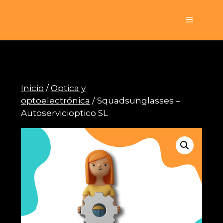
Saltar
al
Menú
contenido
Inicio
/
Optica y
optoelectrónica
/ Squadsunglasses –
Autoservicioptico SL