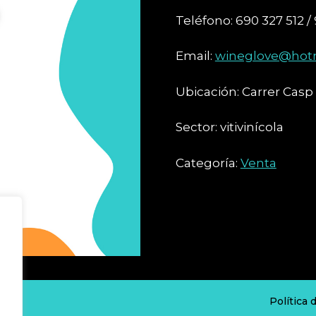
Teléfono: 690 327 512 /
Email:
wineglove@hot
Ubicación: Carrer Casp 1
Sector: vitivinícola
Categoría:
Venta
ados
Política 