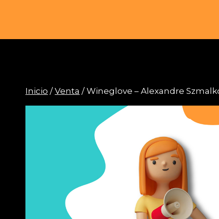
Saltar
al
contenido
Inicio
/
Venta
/ Wineglove – Alexandre Szmalko