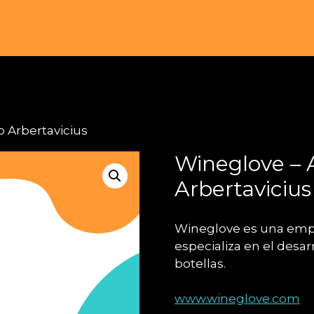
 Arbertavicius
Wineglove – 
Arbertavicius
Wineglove es una empre
especializa en el desar
botellas.
www.wineglove.com