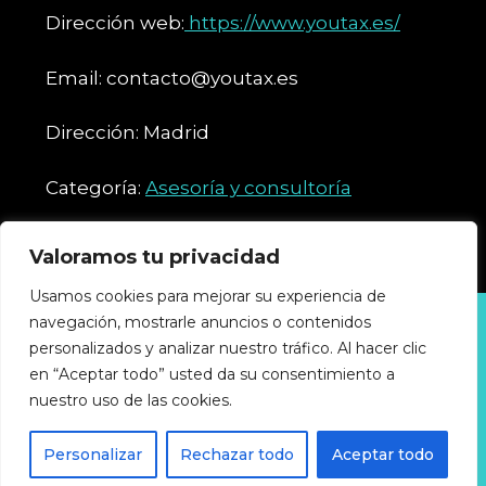
Dirección web:
https://www.youtax.es/
Email: contacto@youtax.es
Dirección: Madrid
Categoría:
Asesoría y consultoría
Valoramos tu privacidad
Usamos cookies para mejorar su experiencia de
navegación, mostrarle anuncios o contenidos
Política de privacidad
Política de cookies
personalizados y analizar nuestro tráfico. Al hacer clic
Accesibilidad
en “Aceptar todo” usted da su consentimiento a
Aviso legal
nuestro uso de las cookies.
GUIA-INDUSTRIAL © 2025 Todos los derechos
Personalizar
Rechazar todo
Aceptar todo
reservados