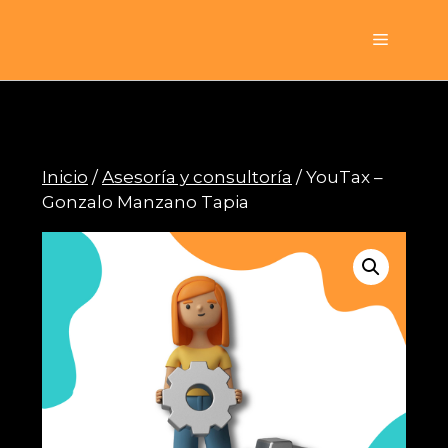
Saltar
al
Menú
contenido
Inicio
/
Asesoría y consultoría
/ YouTax –
Gonzalo Manzano Tapia