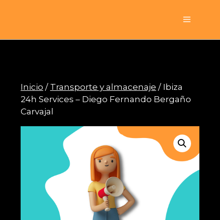
Saltar
al
Menú
contenido
Inicio
/
Transporte y almacenaje
/ Ibiza
24h Services – Diego Fernando Bergaño
Carvajal