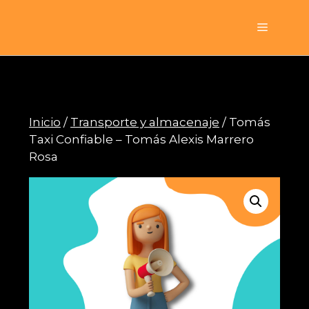
Saltar
al
Menú
contenido
Inicio
/
Transporte y almacenaje
/ Tomás
Taxi Confiable – Tomás Alexis Marrero
Rosa